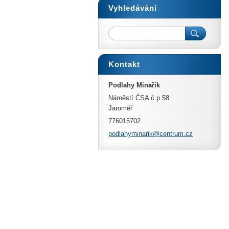
Vyhledávání
Kontakt
Podlahy Minařík
Náměstí ČSA č.p.58
Jaroměř
776015702
podlahym
inarik@c
entrum.c
z