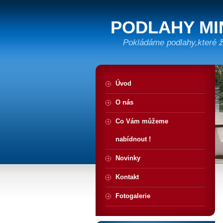
PODLAHY MI
Pokládáme podlahy,které ži
Úvod
O nás
Co Vám můžeme
nabídnout !
Novinky
Kontakt
Fotogalerie