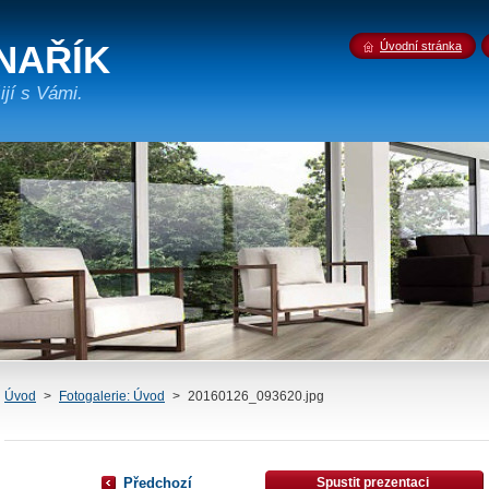
NAŘÍK
Úvodní stránka
jí s Vámi.
Úvod
>
Fotogalerie: Úvod
>
20160126_093620.jpg
Předchozí
Spustit prezentaci